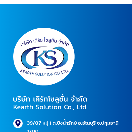
39/87 หมู่ 1 ต.บึงน้ำรักษ์ อ.ธัญบุรี จ.ปทุมธานี
12110